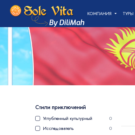
+998 78 210-04-44
+998 93 720-04-44
КОМПАНИЯ
ТУРЫ
Стили приключений
Углубленный культурный
0
Исследователь
0
Еда и кулинария
0
Здоровье
0
Фестивали и мероприятия
0
Языки
Стили приключений
Английский
0
Русский
0
Углубленный культурный
0
Итальянский
0
Исследователь
0