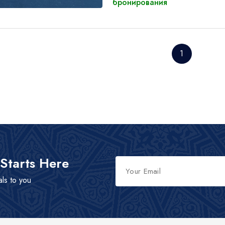
бронирования
1
 Starts Here
als to you