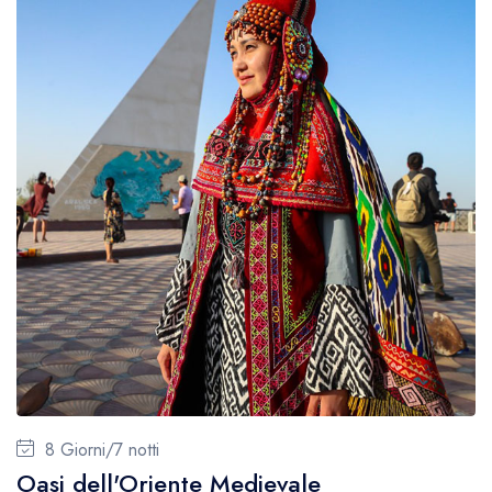
Telefono/internet
Tipo di avventura
CONTATTO
Gruppo
4
Personalizzabili
4
Privato
0
Lingua
Inglese
3
Russo
4
Italiano
4
Turco
0
8 Giorni/7 notti
Oasi dell'Oriente Medievale